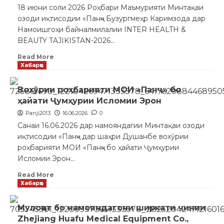
18 июни соли 2026 Роҳбари Маъмурияти Минтақаи
озоди иқтисодии «Панҷ» Бузургмеҳр Каримзода дар
Намоишгоҳи байналмилалии INTER HEALTH &
BEAUTY TAJIKISTAN-2026...
Read More
Хабарҳо
Вохӯрии роҳбарияти МОИ «Панҷ» бо
ҳайати Ҷумҳурии Исломии Эрон
Panji2013
16.06.2026
0
Санаи 16.06.2026 дар намояндагии Минтақаи озоди
иқтисодии «Панҷ» дар шаҳри Душанбе вохӯрии
роҳбарияти МОИ «Панҷ» бо ҳайати Ҷумҳурии
Исломии Эрон...
Read More
Хабарҳо
Мулоқот бо намояндагони ширкати чинии
Zhejiang Huafu Medical Equipment Co.,