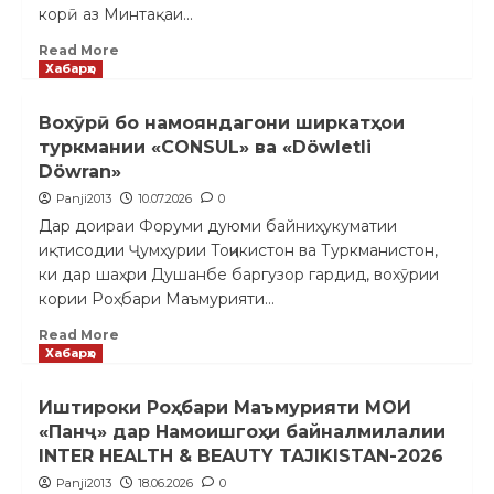
корӣ аз Минтақаи...
Read More
Хабарҳо
Вохӯрӣ бо намояндагони ширкатҳои
туркмании «CONSUL» ва «Döwletli
Döwran»
Panji2013
10.07.2026
0
Дар доираи Форуми дуюми байниҳукуматии
иқтисодии Ҷумҳурии Тоҷикистон ва Туркманистон,
ки дар шаҳри Душанбе баргузор гардид, вохӯрии
кории Роҳбари Маъмурияти...
Read More
Хабарҳо
Иштироки Роҳбари Маъмурияти МОИ
«Панҷ» дар Намоишгоҳи байналмилалии
INTER HEALTH & BEAUTY TAJIKISTAN-2026
Panji2013
18.06.2026
0