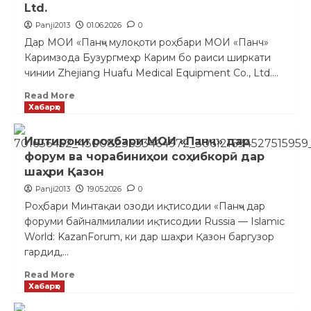
Ltd.
Panji2013
01.06.2026
0
Дар МОИ «Панҷ» мулоқоти роҳбари МОИ «Панч»
Каримзода Бузургмеҳр Карим бо раиси ширкати
чинии Zhejiang Huafu Medical Equipment Co., Ltd....
Read More
Хабарҳо
Иштироки роҳбари МОИ «Панҷ» дар
форум ва чорабиниҳои соҳибкорӣ дар
шаҳри Қазон
Panji2013
19.05.2026
0
Роҳбари Минтақаи озоди иқтисодии «Панҷ» дар
форуми байналмилалии иқтисодии Russia — Islamic
World: KazanForum, ки дар шаҳри Қазон баргузор
гардид,...
Read More
Хабарҳо