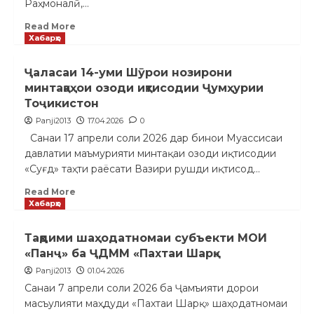
Раҳмоналӣ,...
Read More
Хабарҳо
Ҷаласаи 14-уми Шӯрои нозирони
минтақаҳои озоди иқтисодии Ҷумҳурии
Тоҷикистон
Panji2013
17.04.2026
0
Санаи 17 апрели соли 2026 дар бинои Муассисаи
давлатии маъмурияти минтақаи озоди иқтисодии
«Суғд» таҳти раёсати Вазири рушди иқтисод...
Read More
Хабарҳо
Тақдими шаҳодатномаи субъекти МОИ
«Панҷ» ба ҶДММ «Пахтаи Шарқ»
Panji2013
01.04.2026
Санаи 7 апрели соли 2026 ба Ҷамъияти дорои
масъулияти маҳдуди «Пахтаи Шарқ» шаҳодатномаи