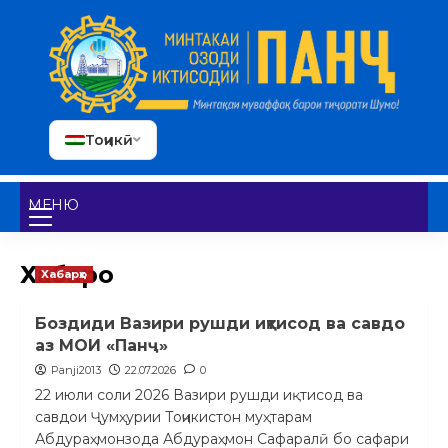
Тоҷикӣ
МЕНЮ
Хабарҳо
Хабарҳо
Боздиди Вазири рушди иқтисод ва савдо
аз МОИ «Панҷ»
Panji2013
22.07.2026
0
22 июли соли 2026 Вазири рушди иқтисод ва
савдои Ҷумҳурии Тоҷикистон муҳтарам
Абдураҳмонзода Абдураҳмон Сафаралӣ бо сафари