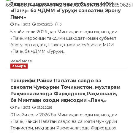
Тақдими шаҳодатномаи субъекти МОИ
«Панҷ» ба ҶДММ «Гурӯҳи саноатии Эрону
Панҷ»
Panji2013
05.05.2026
0
5 майи соли 2026 дар Минтақаи озоди иқтисодии
«Панҷ» маросими тақдими шаҳодатномаи субъект
баргузор гардид.Шаҳодатномаи субъекти МОИ
«Панҷ» ба ҶДММ «Гурӯҳи...
Read More
Хабарҳо
Ташрифи Раиси Палатаи савдо ва
саноати Ҷумҳурии Тоҷикистон, муҳтарам
Раҳмонализода Фарҳодшоҳ Раҳмоналӣ,
ба Минтақаи озоди иқтисодии «Панҷ»
Panji2013
01.05.2026
01 майи соли 2026 ба Минтақаи озоди иқтисодии
«Панҷ» Раиси Палатаи савдо ва саноати Ҷумҳурии
Тоҷикистон, муҳтарам Раҳмонализода Фарҳодшоҳ