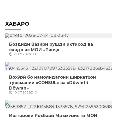
ХАБАРҲО
Боздиди Вазири рушди иқтисод ва
савдо аз МОИ «Панҷ»
22.07.2026
0
Вохӯрӣ бо намояндагони ширкатҳои
туркмании «CONSUL» ва «Döwletli
Döwran»
10.07.2026
0
Иштироки Роҳбари Маъмурияти МОИ