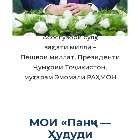
Асосгузори сулҳу
ваҳдати миллӣ –
Пешвои миллат, Президенти
Ҷумҳурии Тоҷикистон,
муҳтарам Эмомалӣ РАҲМОН
МОИ «Панҷ» —
Ҳудуди