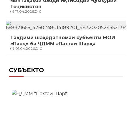
минтақаҳои озоди иқтисодии Ҷумҳурии
Тоҷикистон
17.04.2026
0
Тақдими шаҳодатномаи субъекти МОИ
«Панҷ» ба ҶДММ «Пахтаи Шарқ»
01.04.2026
0
СУБЪЕКТҲО