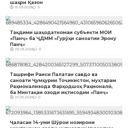
шаҳри Қазон
19.05.2026
0
Тақдими шаҳодатномаи субъекти МОИ
«Панҷ» ба ҶДММ «Гурӯҳи саноатии Эрону
Панҷ»
05.05.2026
0
Ташрифи Раиси Палатаи савдо ва
саноати Ҷумҳурии Тоҷикистон, муҳтарам
Раҳмонализода Фарҳодшоҳ Раҳмоналӣ,
ба Минтақаи озоди иқтисодии «Панҷ»
01.05.2026
0
Ҷаласаи 14-уми Шӯрои нозирони