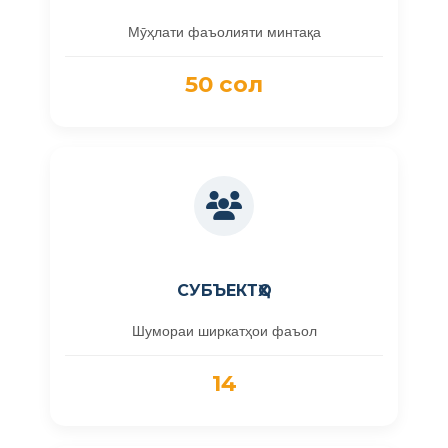
Мӯҳлати фаъолияти минтақа
50 сол
СУБЪЕКТҲО
Шумораи ширкатҳои фаъол
14