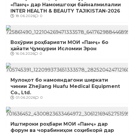
«Панҷ» дар Намоишгоҳи байналмилалии
INTER HEALTH & BEAUTY TAJIKISTAN-2026
18.06.2026
0
Вохӯрии роҳбарияти МОИ «Панҷ» бо
ҳайати Ҷумҳурии Исломии Эрон
16.06.2026
0
Мулоқот бо намояндагони ширкати
чинии Zhejiang Huafu Medical Equipment
Co., Ltd.
01.06.2026
0
Иштироки роҳбари МОИ «Панҷ» дар
форум ва чорабиниҳои соҳибкорӣ дар