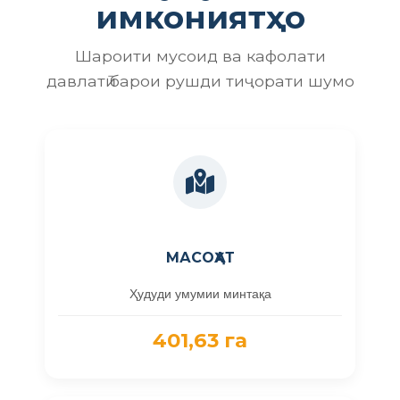
имкониятҳо
Шароити мусоид ва кафолати
давлатӣ барои рушди тиҷорати шумо
МАСОҲАТ
Ҳудуди умумии минтақа
401,63 га