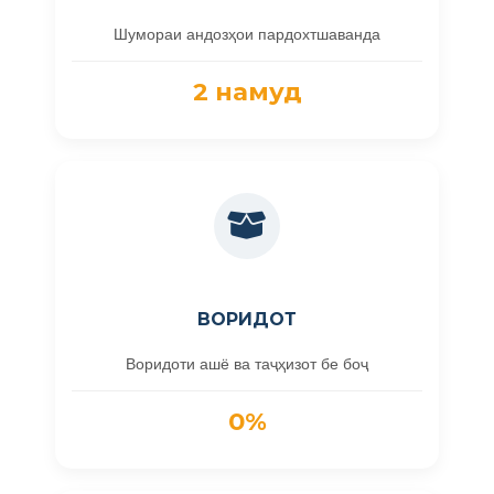
Шумораи андозҳои пардохтшаванда
2 намуд
ВОРИДОТ
Воридоти ашё ва таҷҳизот бе боҷ
0%