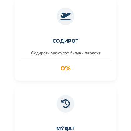
СОДИРОТ
Содироти маҳсулот бидуни пардохт
0%
МӮҲЛАТ