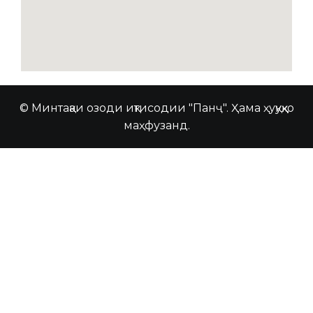
© Минтақаи озоди иқтисодии "Панҷ". Ҳама ҳуқуқҳо
маҳфузанд.