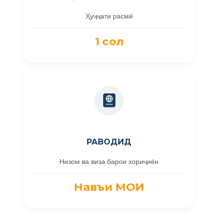
Ҳуҷҷати расмӣ
1 сол
РАВОДИД
Низом ва виза барои хориҷиён
Навъи МОИ