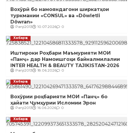
Вохӯрӣ бо намояндагони ширкатҳои
туркмании «CONSUL» ва «Döwletli
Döwran»
Panji2013
10.07.2026
0
Хабарҳо
Иштироки Роҳбари Маъмурияти МОИ
«Панҷ» дар Намоишгоҳи байналмилалии
INTER HEALTH & BEAUTY TAJIKISTAN-2026
Panji2013
18.06.2026
0
Хабарҳо
Вохӯрии роҳбарияти МОИ «Панҷ» бо
ҳайати Ҷумҳурии Исломии Эрон
Panji2013
16.06.2026
0
Хабарҳо