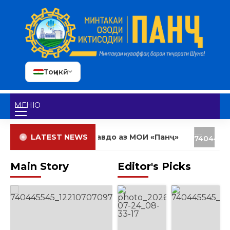
Тоҷикӣ
МЕНЮ
рушди иқтисод ва савдо аз МОИ «Панҷ»
LATEST NEWS
Вохӯр
Main Story
Editor's Picks
Хабарҳо
Иштироки