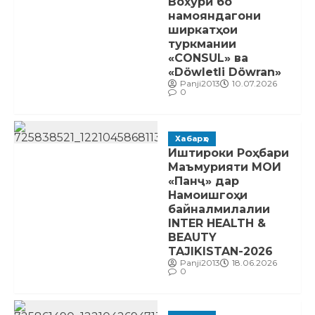
Вохӯрӣ бо
намояндагони
ширкатҳои
туркмании
«CONSUL» ва
«Döwletli Döwran»
Panji2013
10.07.2026
0
Хабарҳо
Иштироки Роҳбари
Маъмурияти МОИ
«Панҷ» дар
Намоишгоҳи
байналмилалии
INTER HEALTH &
BEAUTY
TAJIKISTAN-2026
Panji2013
18.06.2026
0