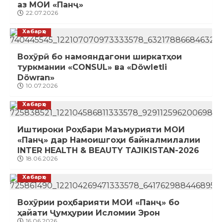
аз МОИ «Панҷ»
22.07.2026
Хабарҳо
Вохӯрӣ бо намояндагони ширкатҳои
туркмании «CONSUL» ва «Döwletli
Döwran»
10.07.2026
Хабарҳо
Иштироки Роҳбари Маъмурияти МОИ
«Панҷ» дар Намоишгоҳи байналмилалии
INTER HEALTH & BEAUTY TAJIKISTAN-2026
18.06.2026
Хабарҳо
Вохӯрии роҳбарияти МОИ «Панҷ» бо
ҳайати Ҷумҳурии Исломии Эрон
16.06.2026