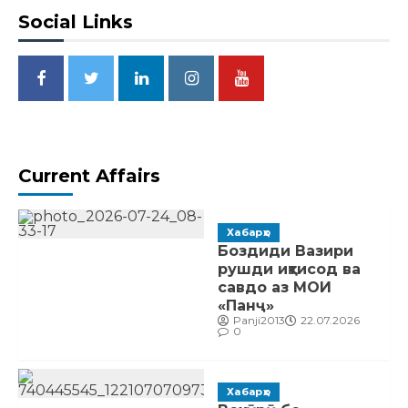
Social Links
Current Affairs
Хабарҳо
Боздиди Вазири
рушди иқтисод ва
савдо аз МОИ
«Панҷ»
Panji2013
22.07.2026
0
Хабарҳо