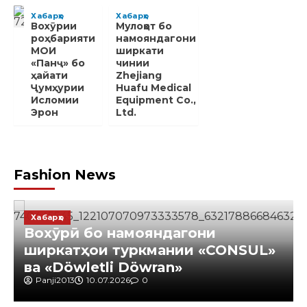
Хабарҳо
Хабарҳо
Вохӯрии
Мулоқот бо
роҳбарияти
намояндагони
МОИ
ширкати
«Панҷ» бо
чинии
ҳайати
Zhejiang
Ҷумҳурии
Huafu Medical
Исломии
Equipment Co.,
Эрон
Ltd.
Fashion News
Хабарҳо
Вохӯрӣ бо намояндагони
ширкатҳои туркмании «CONSUL»
ва «Döwletli Döwran»
Panji2013
10.07.2026
0