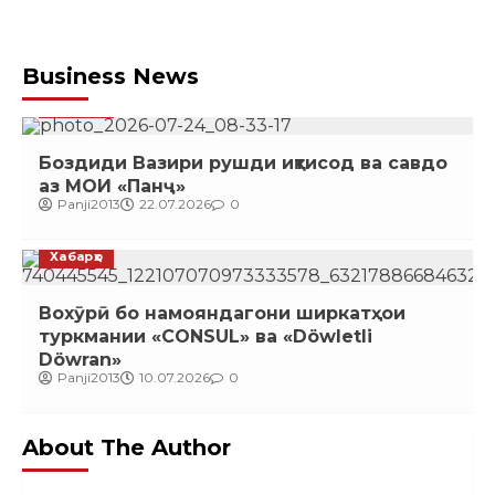
Business News
Хабарҳо
Боздиди Вазири рушди иқтисод ва савдо
аз МОИ «Панҷ»
Panji2013
22.07.2026
0
Хабарҳо
Вохӯрӣ бо намояндагони ширкатҳои
туркмании «CONSUL» ва «Döwletli
Döwran»
Panji2013
10.07.2026
0
About The Author