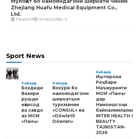
Мулоқот бо намояндагони ширкати чинии
Zhejiang Huafu Medical Equipment Co.,
Ltd.
Panji2013
01.06.2026
0
Sport News
Хабарҳо
Иштироки
Роҳбари
Хабарҳо
Хабарҳо
Боздиди
Вохӯрӣ бо
Маъмурияти
Вазири
намояндагони
МОИ «Панҷ»
рушди
ширкатҳои
дар
иқтисод
туркмании
Намоишгоҳи
ва савдо
«CONSUL» ва
байналмилалии
аз МОИ
«Döwletli
INTER HEALTH &
«Панҷ»
Döwran»
BEAUTY
TAJIKISTAN-
2026