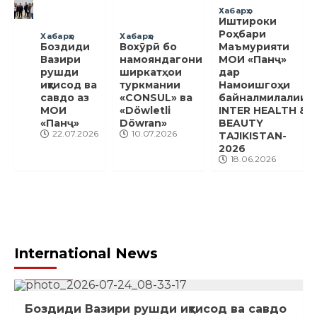
Хабарҳо
Иштироки
Роҳбари
Хабарҳо
Хабарҳо
Боздиди
Вохӯрӣ бо
Маъмурияти
Вазири
намояндагони
МОИ «Панҷ»
рушди
ширкатҳои
дар
иқтисод ва
туркмании
Намоишгоҳи
савдо аз
«CONSUL» ва
байналмилалии
МОИ
«Döwletli
INTER HEALTH &
«Панҷ»
Döwran»
BEAUTY
22.07.2026
10.07.2026
TAJIKISTAN-
2026
18.06.2026
International News
Хабарҳо
Боздиди Вазири рушди иқтисод ва савдо