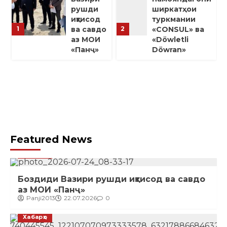
рушди
ширкатҳои
иқтисод
туркмании
ва савдо
«CONSUL» ва
1
2
аз МОИ
«Döwletli
,
«Панҷ»
Döwran»
Featured News
Хабарҳо
Боздиди Вазири рушди иқтисод ва савдо
аз МОИ «Панҷ»
Panji2013
22.07.2026
0
Хабарҳо