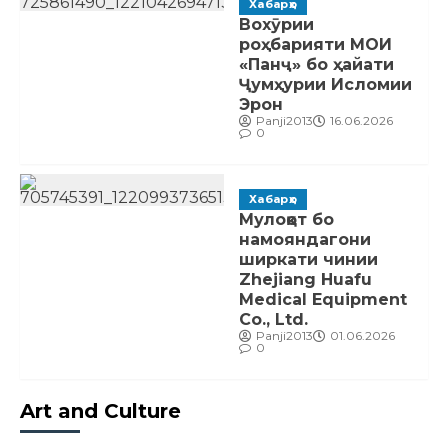
Хабарҳо
Вохӯрии
роҳбарияти МОИ
«Панҷ» бо ҳайати
Ҷумҳурии Исломии
Эрон
Panji2013
16.06.2026
0
Хабарҳо
Мулоқот бо
намояндагони
ширкати чинии
Zhejiang Huafu
Medical Equipment
Co., Ltd.
Panji2013
01.06.2026
0
Art and Culture