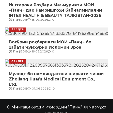
Иштироки Роҳбари Маъмурияти МОИ
«Панҷ» дар Намоишгоҳи байналмилалии
INTER HEALTH & BEAUTY TAJIKISTAN-2026
Panji2013
18.06.2026
0
Хабарҳо
Вохӯрии роҳбарияти МОИ «Панҷ» бо
ҳайати Ҷумҳурии Исломии Эрон
Panji2013
16.06.2026
0
Хабарҳо
Мулоқот бо намояндагони ширкати чинии
Zhejiang Huafu Medical Equipment Co.,
Ltd.
Panji2013
01.06.2026
0
© Минтақаи озоди иқтисодии "Панҷ". Ҳама ҳуқуқҳо