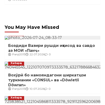
You May Have Missed
Хабарҳо
Боздиди Вазири рушди иқтисод ва савдо
аз МОИ «Панҷ»
Panji2013
22.07.2026
0
Хабарҳо
Вохӯрӣ бо намояндагони ширкатҳои
туркмании «CONSUL» ва «Döwletli
Döwran»
Panji2013
10.07.2026
0
Хабарҳо