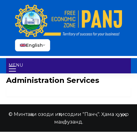
English
MENU
Administration Services
© Минтақаи озоди иқтисодии "Панҷ". Ҳама ҳуқуқҳо
маҳфузанд.