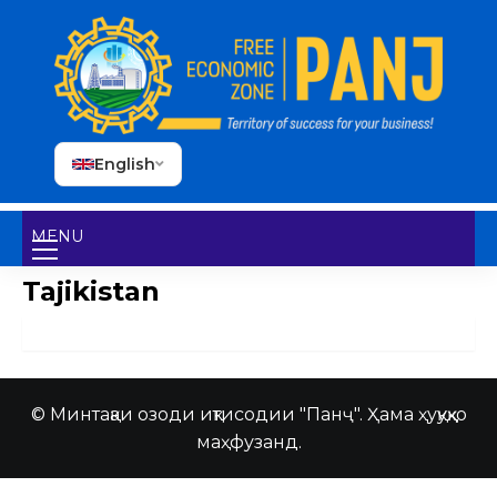
English
MENU
Tajikistan
© Минтақаи озоди иқтисодии "Панҷ". Ҳама ҳуқуқҳо
маҳфузанд.