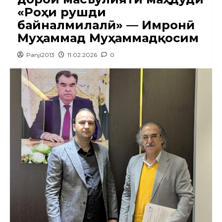
«Роҳи рушди
байналмилалӣ» — Имронӣ
Муҳаммад Муҳаммадқосим
Panji2013
11.02.2026
0