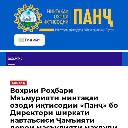
Тоҷикӣ
МЕНЮ
Хабарҳо
Вохӯрии Роҳбари
Маъмурияти минтақаи
озоди иқтисодии «Панҷ» бо
Директори ширкати
навтаъсиси Ҷамъияти
дорои масъулияти маҳдуди