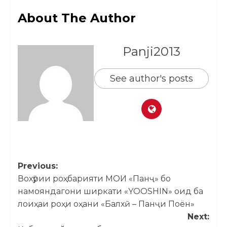
About The Author
Panji2013
See author's posts
Previous:
Вохӯрии роҳбарияти МОИ «Панҷ» бо
намояндагони ширкати «YOOSHIN» оид ба
лоиҳаи роҳи оҳани «Балхӣ – Панҷи Поён»
Next: