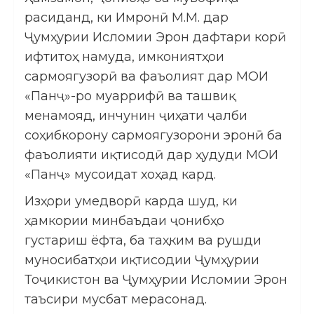
расиданд, ки Имронӣ М.М. дар
Ҷумҳурии Исломии Эрон дафтари корӣ
ифтитоҳ намуда, имкониятҳои
сармоягузорӣ ва фаъолият дар МОИ
«Панҷ»-ро муаррифӣ ва ташвиқ
менамояд, инчунин ҷиҳати ҷалби
соҳибкорону сармоягузорони эронӣ ба
фаъолияти иқтисодӣ дар ҳудуди МОИ
«Панҷ» мусоидат хоҳад кард.
Изҳори умедворӣ карда шуд, ки
ҳамкории минбаъдаи ҷонибҳо
густариш ёфта, ба таҳким ва рушди
муносибатҳои иқтисодии Ҷумҳурии
Тоҷикистон ва Ҷумҳурии Исломии Эрон
таъсири мусбат мерасонад.