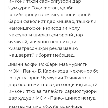
имкониятҳои сармоягузорӣ дар
Ҷумҳурии Тоҷикистон, ҷалби
соҳибкорону сармоягузорони эронӣ
барои фаъолият дар кишвар, ташкили
намоишгоҳҳои иқтисодии молу
маҳсулоти ширкатҳои эронӣ дар
ҷумҳурӣ, инчунин пешниҳоди
хизматрасониҳои рекламавию
машваратӣ иборат мебошад.
Зимни вохӯрӣ Роҳбари Маъмурияти
МОИ «Панҷ» Б. Каримзода меҳмонро бо
қонунгузории Ҷумҳурии Тоҷикистон
дар бораи минтақаҳои озоди иқтисодӣ,
имкониятҳо ва талаботи сармоягузорӣ
дар ҳудуди МОИ «Панҷ» шинос намуд.
Ҳамзамон, ҷонибҳо ба мувофиқа