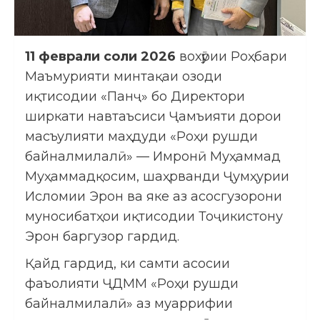
11 феврали соли 2026
вохӯрии Роҳбари
Маъмурияти минтақаи озоди
иқтисодии «Панҷ» бо Директори
ширкати навтаъсиси Ҷамъияти дорои
масъулияти маҳдуди «Роҳи рушди
байналмилалӣ» — Имронӣ Муҳаммад
Муҳаммадқосим, шаҳрванди Ҷумҳурии
Исломии Эрон ва яке аз асосгузорони
муносибатҳои иқтисодии Тоҷикистону
Эрон баргузор гардид.
Қайд гардид, ки самти асосии
фаъолияти ҶДММ «Роҳи рушди
байналмилалӣ» аз муаррифии