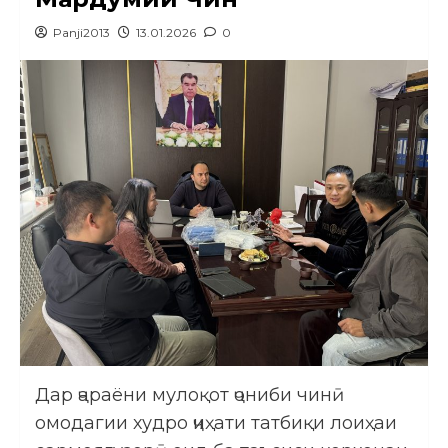
Panji2013
13.01.2026
0
Дар ҷараёни мулоқот ҷониби чинӣ
омодагии худро ҷиҳати татбиқи лоиҳаи