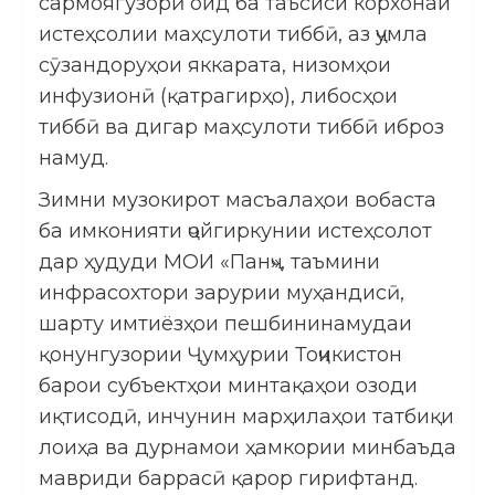
сармоягузорӣ оид ба таъсиси корхонаи
истеҳсолии маҳсулоти тиббӣ, аз ҷумла
сӯзандоруҳои яккарата, низомҳои
инфузионӣ (қатрагирҳо), либосҳои
тиббӣ ва дигар маҳсулоти тиббӣ иброз
намуд.
Зимни музокирот масъалаҳои вобаста
ба имконияти ҷойгиркунии истеҳсолот
дар ҳудуди МОИ «Панҷ», таъмини
инфрасохтори зарурии муҳандисӣ,
шарту имтиёзҳои пешбининамудаи
қонунгузории Ҷумҳурии Тоҷикистон
барои субъектҳои минтақаҳои озоди
иқтисодӣ, инчунин марҳилаҳои татбиқи
лоиҳа ва дурнамои ҳамкории минбаъда
мавриди баррасӣ қарор гирифтанд.