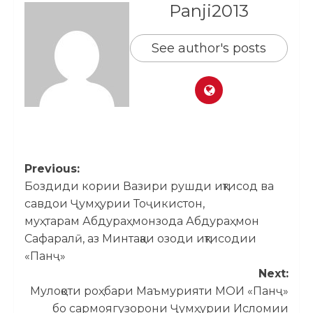
Panji2013
See author's posts
Previous:
Боздиди кории Вазири рушди иқтисод ва
савдои Ҷумҳурии Тоҷикистон,
муҳтарам Абдураҳмонзода Абдураҳмон
Сафаралӣ, аз Минтақаи озоди иқтисодии
«Панҷ»
Next:
Мулоқоти роҳбари Маъмурияти МОИ «Панҷ»
бо сармоягузорони Ҷумҳурии Исломии