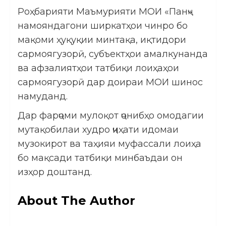
Роҳбарияти Маъмурияти МОИ «Панҷ»
намояндагони ширкатҳои чинро бо
мақоми ҳуқуқии минтақа, иқтидори
сармоягузорӣ, субъектҳои амалкунанда
ва афзалиятҳои татбиқи лоиҳаҳои
сармоягузорӣ дар доираи МОИ шинос
намуданд.
Дар фарҷоми мулоқот ҷонибҳо омодагии
мутақобилаи худро ҷиҳати идомаи
музокирот ва таҳияи муфассали лоиҳа
бо мақсади татбиқи минбаъдаи он
изҳор доштанд.
About The Author