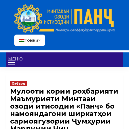
Тоҷикӣ
МЕНЮ
Хабарҳо
Мулоқоти кории роҳбарияти
Маъмурияти Минтақаи
озоди иқтисодии «Панҷ» бо
намояндагони ширкатҳои
сармоягузории Ҷумҳурии
Мардумии Чин