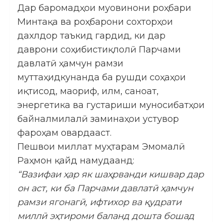
Дар баромадҳои муовинони роҳбари
Минтақа ва роҳбарони сохторҳои
дахлдор таъкид гардид, ки дар
даврони соҳибистиқлолӣ Парчами
давлатӣ ҳамчун рамзи
муттаҳидкунанда ба рушди соҳаҳои
иқтисод, маориф, илм, саноат,
энергетика ва густариши муносибатҳои
байналмилалӣ заминаҳои устувор
фароҳам овардааст.
Пешвои миллат муҳтарам Эмомалӣ
Раҳмон қайд намудаанд:
“Вазифаи ҳар як шаҳрванди кишвар дар
он аст, ки ба Парчами давлатӣ ҳамчун
рамзи ягонагӣ, ифтихор ва қудрати
миллӣ эҳтироми баланд дошта бошад