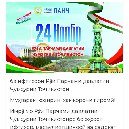
ба ифтихори Рӯзи Парчами давлатии
Ҷумҳурии Тоҷикистон
Муҳтарам ҳозирин, ҳамкорони гиромӣ!
Имрӯз мо Рӯзи Парчами давлатии
Ҷумҳурии Тоҷикистонро бо эҳсоси
ифтихор, масъулиятшиносӣ ва садоқат