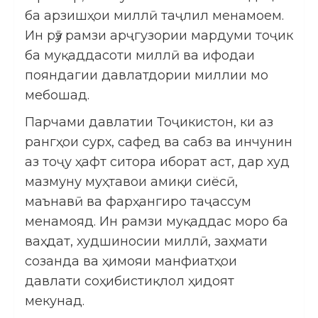
ба арзишҳои миллӣ таҷлил менамоем.
Ин рӯз рамзи арҷгузории мардуми тоҷик
ба муқаддасоти миллӣ ва ифодаи
пояндагии давлатдории миллии мо
мебошад.
Парчами давлатии Тоҷикистон, ки аз
рангҳои сурх, сафед ва сабз ва инчунин
аз тоҷу ҳафт ситора иборат аст, дар худ
мазмуну муҳтавои амиқи сиёсӣ,
маънавӣ ва фарҳангиро таҷассум
менамояд. Ин рамзи муқаддас моро ба
ваҳдат, худшиносии миллӣ, заҳмати
созанда ва ҳимояи манфиатҳои
давлати соҳибистиқлол ҳидоят
мекунад.