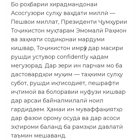
Бо роҳбарии хирадмандонаи
Асосгузори сулҳу ваҳдати миллӣ —
Пешвои миллат, Президенти Ҷумҳурии
Тоҷикистон муҳтарам Эмомалӣ Раҳмон
ва заҳмати содиқонаи мардуми
кишвар, Тоҷикистон имрӯз дар масири
рушди устувор confidently қадам
мегузорад. Дар зери ин парчам мо ба
дастовардҳои муҳим — таҳкими сулҳу
субот, рушди иқтисодиёт, пешрафти
иҷтимоӣ ва болоравии нуфузи кишвар
дар арсаи байналмилалӣ ноил
гардидаем. Ҳамаи ин муваффақиятҳо
дар фазои орому осуда ва дар асоси
эҳтироми баланд ба рамзҳои давлатӣ
таъмин мешаванд.