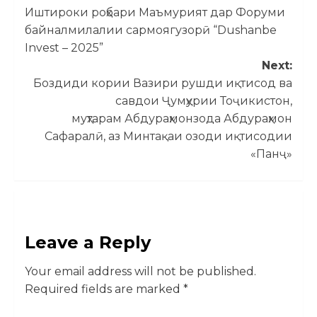
Иштироки роҳбари Маъмурият дар Форуми
байналмилалии сармоягузорӣ “Dushanbe
Invest – 2025”
Next:
Боздиди кории Вазири рушди иқтисод ва
савдои Ҷумҳурии Тоҷикистон,
муҳтарам Абдураҳмонзода Абдураҳмон
Сафаралӣ, аз Минтақаи озоди иқтисодии
«Панҷ»
Leave a Reply
Your email address will not be published.
Required fields are marked
*