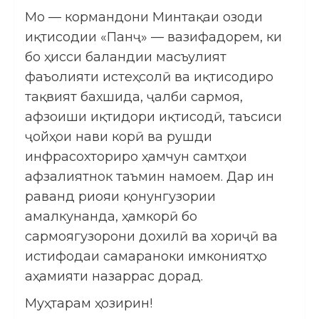
Мо — кормандони Минтақаи озоди
иқтисодии «Панҷ» — вазифадорем, ки
бо ҳисси баландии масъулият
фаъолияти истеҳсолӣ ва иқтисодиро
тақвият бахшида, ҷалби сармоя,
афзоиши иқтидори иқтисодӣ, таъсиси
ҷойҳои нави корӣ ва рушди
инфрасохториро ҳамчун самтҳои
афзалиятнок таъмин намоем. Дар ин
раванд риояи қонунгузории
амалкунанда, ҳамкорӣ бо
сармоягузорони дохилӣ ва хориҷӣ ва
истифодаи самараноки имкониятҳо
аҳамияти назаррас дорад.
Муҳтарам ҳозирин!