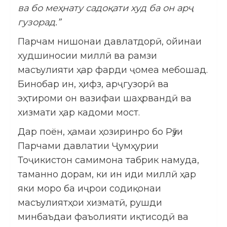
ва бо меҳнату садоқати худ ба он арҷ
гузорад.”
Парчам нишонаи давлатдорӣ, ойинаи
худшиносии миллӣ ва рамзи
масъулияти ҳар фарди ҷомеа мебошад.
Бинобар ин, ҳифз, арҷгузорӣ ва
эҳтироми он вазифаи шаҳрвандӣ ва
хизмати ҳар кадоми мост.
Дар поён, ҳамаи ҳозиринро бо Рӯзи
Парчами давлатии Ҷумҳурии
Тоҷикистон самимона табрик намуда,
таманно дорам, ки ин иди миллӣ ҳар
яки моро ба иҷрои содиқонаи
масъулиятҳои хизматӣ, рушди
минбаъдаи фаъолияти иқтисодӣ ва