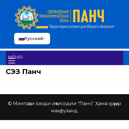
Русский
МЕНЮ
СЭЗ Панч
© Минтақаи озоди иқтисодии "Панҷ". Ҳама ҳуқуқҳо
маҳфузанд.